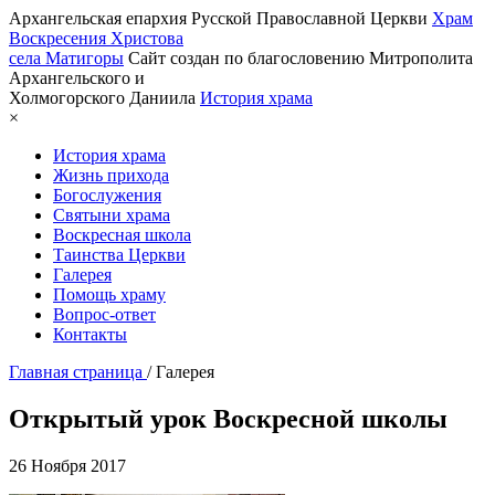
Архангельская епархия Русской Православной Церкви
Храм
Воскресения Христова
села Матигоры
Сайт создан по благословению Митрополита
Архангельского и
Холмогорского Даниила
История храма
×
История храма
Жизнь прихода
Богослужения
Святыни храма
Воскресная школа
Таинства Церкви
Галерея
Помощь храму
Вопрос-ответ
Контакты
Главная страница
/
Галерея
Открытый урок Воскресной школы
26 Ноября 2017