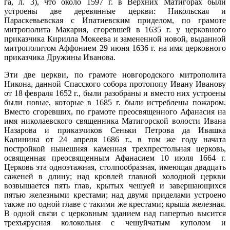
га, л. 3), что около 1597 г. в Верхних Матигорах были
устроены две деревянные церкви: Никольская и
Параскевьевская с Ипатиевским приделом, по грамоте
митрополита Макария, сгоревшей в 1635 г. у церковного
приказчика Кирилла Мокеева и замененной новой, выданной
митрополитом Аффонием 29 июня 1636 г. на имя церковного
приказчика Дружины Иванова.
Эти две церкви, по грамоте новгородского митро­полита
Никона, данной Спасского собора протопопу Ивану Иванову
от 18 февраля 1652 г., были разобраны и вместо них устроены
были новые, которые в 1685 г. были истреблены пожаром.
Вместо сгоревших, по гра­моте преосвященного Афанасия на
имя николаевского священника Матигорской волости Ивана
Назарова и приказчиков Сеньки Петрова да Ивашка
Калинина от 24 апреля 1686 г., в том же году начата
постройкой нынешняя каменная трехпрестольная церковь,
освя­щенная преосвященным Афанасием 10 июля 1664 г.
Церковь эта одноэтажная, столпообразная, имеющая двадцать
саженей в длину; над кровлей главной холод­ной церкви
возвышается пять глав, крытых чешуей и завершающихся
пятью железными крестами; над двумя приделами устроено
также по одной главе с такими же крестами; крыша железная.
В одной связи с цер­ковным зданием над папертью высится
трехъярусная колокольня с чешуйчатым куполом и