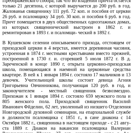
Преображенского со­бора; так что во владении причта остается
только 21 десятина, с которой выручается до 200 руб. в год.
Жалованья священнику 111 руб. 72 коп. и пособия от церкви
26 руб. и псаломщику 34 руб. 30 коп. и пособия 6 руб. в год.
Причт помещается в двух общественных одноэтажных домах,
из которых священнический вы­строен в 1862 г. и
ремонтирован в 1893 г. и псаломщи- ческий в 1892 г.
В Кушевском селении описываемого прихода, от­стоящем от
приходской церкви в 4 верстах, имеется деревянная часовня,
устроенная в 1874 г. местными крестьянами вместо прежней,
построенной в 1730 г. и. сгоревшей 5 июля 1872 г. В д.
Зареченской в конце 1890 г, открыта церковно-приходская
школа, поме­щающаяся в наемной на церковные средства
кварти­ре. В ней к 1 января 1894 г. состояло 17 мальчиков и 13
девочек. Учительницей школы состоит девица Аг­ния
Григорьевна Овчинникова, получающая 120 руб. в год, и
законоучителем - местный священник без­возмездно.
Прихожан к 1 января 1894 г. состояло 659 мужского пола и
805 женского пола. Приходской священник Василий
Иванович Фйделин, 62 лет, уво­ленный из низшего Отделения
Новгородской духов­ной семинарии, на епархиальной службе
в должно­сти псаломщика с 1851 г., в сане диакона с 14
Октября 1882 г., священника в настоящем приходе - с 21 авгу­
ста 1889 г. Диакон на вакансии псаломщика Валериан