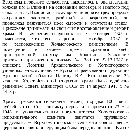
Верхнематигорского сельсовета, находилось в эксплуатации
колхоза им. Калинина на основании договора и занятого под
склад зерна». Иконостас к тому времени во всех трех пределах
сохранился частично, разбитый и разрозненный, он
продолжал разрушаться из-за сырости и отсутствия стекол.
Прихожане принимали на свой счет восстановление и ремонт
храма. Из заявления верующих от 3 сентября 1947 г.
выясняется, что его закрыли в октябре 1937 г.
по распоряжению Холмогорского райисполкома. В
помещении в зимнее время хранился хлеб,
принадлежащий колхозу им. Калинина. Заявление
прихожан приложено к письму № 380 от 22.12.1947 г.
епископа Леонтия Архангельского и Холмогорского
уполномоченному по делам Русской Православной Церкви по
Архангельской области Панину В.А. Его подписали 25
человек. Ходатайство об открытии храма было одобрено
решением Совета Министров СССР от 14 апреля 1948 г. №
4418-ра.
Храму требовался серьезный ремонт, порядка 100 тысяч
рублей затрат. Согласно акту передачи и приема от 23 мая
1948 г. уполномоченным представителем Холмогорского
исполнительного комитета депутатов трудящихся,
председателем Верхнематигорского сельского совета членам
церковного совета и верующим была передана церковь. В акте