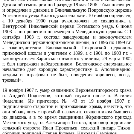
Духовной семинарии по I разряду 18 мая 1896 г. был посвящен
и определен в диакона в Близлавльскую Покровскую церковь
Устьянского уезда Вологодской епархии. 10 ноября определен,
а 10 декабря 1900 года рукоположен во священника в
Вентурской Николаевской церкви Тотемского уезда, 6 июня
1903 г. по прошению перемещен в Мелединскую церковь. С 1
сентября 1903 г. состоял заведующим и законоучителем
Мелединской церковно­приходской школы, а с 1896 по 1899 г.г.
- законоучителем Близлавльской Покровской церковно-
приходской школы и учителем с 1899, а с 1901 по 1903 г.г. -
законоучителем Заринского земского училища; 29 марта 1905
г. был награжден набедренником, Вологодское епархиальное
начальство дает хорошую характеристику о. Аполлинарию:
«судим и штрафован не был, поведения хорошего, всегда
трезвый».
19 ноября 1907 г. умер священник Верхнематигорского храма
о. Андрей Подосенов, который служил после о. Василия
Фиделина. Из приговора № 43 от 19 ноября 1907 г.,
подписанного старостой и прихожанами храма, известно, что
они обращались с просьбой назначить священником бывшего
их диакона, а в то время священника Жердинского прихода
Мезенского уезда о. Александра Титова, приговор подписали
сельский староста Иван Прокопьев, сельский писарь Тихон,
сборщик подписей Степан Рудалев, Николай Самойлов.