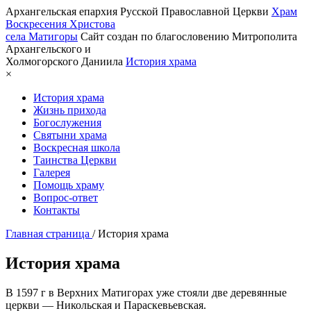
Архангельская епархия Русской Православной Церкви
Храм
Воскресения Христова
села Матигоры
Сайт создан по благословению Митрополита
Архангельского и
Холмогорского Даниила
История храма
×
История храма
Жизнь прихода
Богослужения
Святыни храма
Воскресная школа
Таинства Церкви
Галерея
Помощь храму
Вопрос-ответ
Контакты
Главная страница
/
История храма
История храма
В 1597 г в Верхних Матигорах уже стояли две деревянные
церкви — Никольская и Параскевьевская.