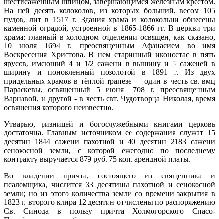
шестисаженным шпицом, завершающимся железным крестом.
На ней десять колоколов, из которых больший, весом 105
пудов, лит в 1517 г. Здания храма и колокольни обне­сены
каменной оградой, устроенной в 1865-1866 гг. В церкви три
храма: главный в холодном отделении освящен, как сказано,
10 июля 1694 г. преосвященным Афанасием во имя
Воскресения Христова. В нем старинный иконостас в пять
ярусов, имеющий 4 и 1/2 саже­ни в вышину и 5 саженей в
ширину и поновленный позолотой в 1891 г. Из двух
придельных храмов в тёплой трапезе — один в честь св. вмц
Параскевы, освя­щенный 5 июня 1708 г. преосвященным
Варнавой, и другой - в честь свт. Чудотворца Николая, время
освя­щения которого неизвестно.
Утварью, ризницей и богослужебными книгами церковь
достаточна. Главным источником ее содержа­ния служат 15
десятин 1844 сажени пахотной и 40 де­сятин 2183 сажени
сенокосной земли, с которой еже­годно по последнему
контракту выручается 879 руб. 75 коп. арендной платы.
Во владении причта, состоящего из священника и
псаломщика, числится 33 десятины пахотной и сенокосной
земли; но из этого количества земли со времени закрытия в
1823 г. второго клира 12 десятин отчислены по распоряжению
Св. Синода в пользу причта Холмогорского Спасо-