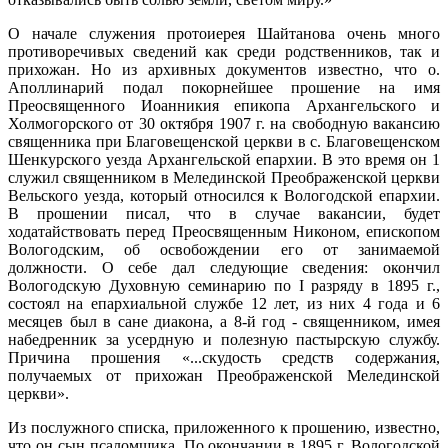
О начале служения протоиерея Шайтанова очень много
противоречивых сведений как среди родственников, так и
прихожан. Но из архивных документов известно, что о.
Аполлинарий подал покорнейшее прошение на имя
Преосвященного Иоанникия епикопа Архангельского и
Холмогорского от 30 октября 1907 г. на свободную вакансию
священника при Благовещенской церкви в с. Благовещенском
Шенкурского уезда Архангельской епархии. В это время он 1
служил священником в Мелединской Преображенской церкви
Вельского уезда, который относился к Вологодской епархии.
В прошении писал, что в случае вакансии, будет
ходатайствовать перед Преосвященным Никоном, епископом
Вологодским, об освобождении его от занимаемой
должности. О себе дал следующие сведения: окончил
Вологодскую Духовную семинарию по I разряду в 1895 г.,
состоял на епархиальной службе 12 лет, из них 4 года и 6
месяцев был в сане диакона, а 8-й год - священником, имея
набедренник за усердную и полезную пастырскую службу.
Причина прошения «...скудость средств содержания,
получаемых от прихожан Преображенской Мелединской
церкви».
Из послужного списка, приложенного к прошению, известно,
что он сын псаломщика. По окончании в 1895 г. Вологодской