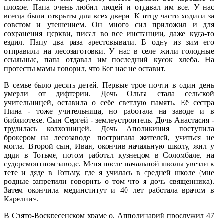
плохое. Папа очень любил людей и отдавал им все. У нас
всегда были открыты для всех двери. К отцу часто ходили за
советом и утешением. Он много сил приложил и для
сохранения церкви, писал во все инстанции, даже куда-то
ездил. Папу два раза арестовывали. В одну из зим его
отправили на лесозаготовки. У нас в селе жили голодные
ссыльные, папа отдавал им последний кусок хлеба. На
протесты мамы говорил, что Бог нас не оставит.
В семье было десять детей. Первые трое почти в один де
нь
умерли от дифтерии. Дочь Ольга стала сельской
учительницей, оставила о себе светлую память. Её сестра
Нина - тоже учительница, но работала на заводе и в
библиотеке. Сын Сергей - землеустроитель. Дочь Анастасия -
трудилась колхозницей. Дочь Аполикиния поступила
брокером на лесозаводе, п
остригала жителей, учиться не
могла. Второй сын, Иван, окончив начальную школу, жил у
дяди в Тотьме, потом работал кузнецом в Соломбале, на
судоремонтном заводе. Меня посл
е начальной школы увезли к
тете и дяде в Тотьму, где я училась в средней школе (мне
родные запретили говорить о том что я дочь священника).
Затем окончила мединститут и 40 лет работала врачом в
Карелии».
В Свято-Воскресенском храме о. Апполинарий прослужил 47