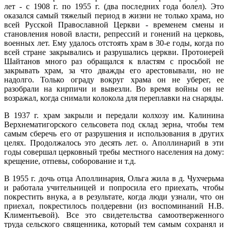
лет - с 1908 г. по 1955 г. (два последних года болел). Это
оказался самый тяжелый период в жизни не только храма, но
всей Русской Православной Церкви - временем смены и
становления новой власти, репрессий и гонений на церковь,
военных лет. Ему удалось отстоять храм в 30-е годы, когда по
всей стране закрывались и разрушались церкви. Протоиерей
Шайтанов много раз обращался к властям с просьбой не
закрывать храм, за что дважды его арестовывали, но не
надолго. Только ограду вокруг храма он не уберег, ее
разобрали на кирпичи и вывезли. Во время войны он не
возражал, когда снимали колокола для переплавки на снаряды.
В 1937 г. храм закрыли и передали колхозу им. Калинина
Верхнематигорского сельсовета под склад зерна, чтобы тем
самым сберечь его от разрушения и использования в других
целях. Продолжалось это десять лет. о. Аполлинарий в эти
годы совершал церковный требы местного населения на дому:
крещение, отпевы, соборование и т.д.
В 1955 г. дочь отца Аполлинария, Ольга жила в д. Чухчерьма
и работала учительницей и попросила его приехать, чтобы
покрестить внука, а в результате, когда люди узнали, что он
приехал, покрестилось полдеревни (из воспоминаний Н.В.
Климентьевой). Все это свидетельства самоотверженного
труда сельского священника, который тем самым сохранял и