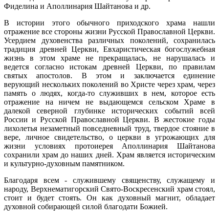
Фиделина и Аполлинария Шайтанова и др.
В истории этого обычного приходского храма нашли
отражение все стороны жизни Русской Православной Церкви.
Усердием духовенства различных поколений, сохранилась
традиция древней Церкви, Евхаристическая богослужебная
жизнь в этом храме не прекращалась, не нарушалась и
ведется согласно истокам древней Церкви, по правилам
святых апостолов. В этом и заключается единение
верующий нескольких поколений во Христе через храм, через
память о людях, когда-то служивших в нем, которое есть
отражение на ничем не выдающемся сельском Храме в
далекой северной глубинке исторических событий всей
России и Русской Православной Церкви. В жестокие годы
лихолетья незаметный повседневный труд, твердое стояние в
вере, личное свидетельство, о церкви в угрожающих для
жизни условиях протоиерея Аполлинария Шайтанова
сохранили храм до наших дней. Храм является историческим
и культурно-духовным памятником.
Благодаря всем - служившему священству, служащему и
народу, Верхнематигорский Свято-Воскресенский храм стоял,
стоит и будет стоять. Он как духовный магнит, обладает
духовной собирающей силой благодати Божией.