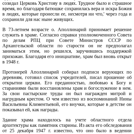
созидал Церковь Христову в людях. Трудное было и страшное
время, но благодаря батюшке сохранилась вера и искра Божия
в людях, которые пронесли ее, несмотря ни что,' через года и
сохранили для нас ныне живущих.
В 73-летнем возрасте о. Аполлинарий принимает решение
служить в храме. Согласно справки уполномоченного Совета
по делам РПЦ при Совете Министров СССР по
Архангельской области по старости он не предполагал
заниматься этим, но решился, заручившись поддержкой
прихожан. Благодаря его инициативе, храм был вновь открыт
в 1948 г.
Протоиерей Аполлинарий собирал подписи верующих по
деревням, готовил список учредителей, писал прошение об
открытии церкви. Его преданностью, любовью к Богу и
стараниями были восстановлены храм и богослужение в нем.
За свои пастырские труды он был награжден митрой и
нагрудным крестом. О чем известно из воспоминаний Нины
Васильевны Климентьевой, его внучки, которые в детстве он
показывал ей, как награды.
Здание храма находилось на учете областного отдела
архитектуры как памятник старины. Из акта его обследования
от 25 декабря 1947 г. известно, что оно было в ведении