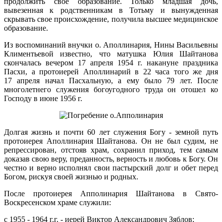
продолжить свое образование. Только младшая дочь,
вывезенная к родственникам в Тотьму и вынужденная
скрывать свое происхождение, получила высшее медицинское
образование.
Из воспоминаний внучки о. Аполлинария, Нины Васильевны
Климентьевой известно, что матушка Юлия Шайтанова
скончалась вечером 17 апреля 1954 г. накануне праздника
Пасхи, а протоиерей Аполлинарий в 22 часа того же дня
17 апреля начал Пасхальную, а ему было 79 лет. После
многолетнего служения богоугодного труда он отошел ко
Господу в июне 1956 г.
Долгая жизнь и почти 60 лет служения Богу - земной путь
протоиерея Аполлинария Шайтанова. Он не был судим, не
репрессирован, отстояв храм, сохранил приход, тем самым
доказав свою веру, преданность, верность и любовь к Богу. Он
честно и верно исполнял свои пастырский долг и обет перед
Богом, рискуя своей жизнью и родных.
После протоиерея Апполинария Шайтанова в Свято-
Воскресенском храме служили:
с 1955 - 1964 г.г. - иерей Виктор Александрович Зяблов;