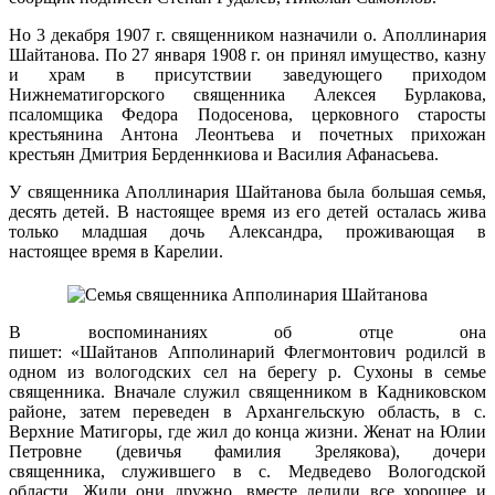
Но 3 декабря 1907 г. священником назначили о. Аполлинария
Шайтанова. По 27 января 1908 г. он принял имущество, казну
и храм в присутствии заведующего приходом
Нижнематигорского священника Алексея Бурлакова,
псаломщика Федора Подосенова, церковного старосты
крестьянина Антона Леонтьева и почетных прихожан
крестьян Дмитрия Берденнкиова и Василия Афанасьева.
У священника Аполлинария Шайтанова была большая семья,
десять детей. В настоящее время из его детей осталась жива
только младшая дочь Александра, проживающая в
настоящее время в Карелии.
В воспоминаниях об отце она
пишет:
«Шайтанов
Апполинарий Флегмонтович родилсй в
одном из вологодских сел на берегу р. Сухоны в семье
священника. Вначале служил священником в Кадниковском
районе, затем переведен в Архангельскую область, в с.
Верхние Матигоры, где жил до конца жизни. Женат на Юлии
Петровне (девичья фамилия Зрелякова), дочери
священника, служившего в с. Медведево Вологодской
области. Жили они дружно, вместе делили все хорошее и