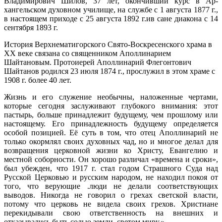
Владимирович Шилов, 37 лет, окончивший курс в Ар­
хангельском духовном училище, на службе с 1 августа 1877 г.,
в настоящем приходе с 25 августа 1892 г.ив сане диакона с 14
сентября 1893 г.
История Верхнематигорского Свято-Воскресенского храма в
XX веке связана со священником Аполлинарием
Шайтановым. Протоиерей Аполлинарий Флегонтович
Шайтанов родился 23 июля 1874 г., прослужил в этом храме с
1908 г. более 40 лет.
Жизнь и его служение необычны, наложенные чертами,
которые сегодня заслуживают глубокого внимания: этот
пастырь, больше принадлежит будущему, чем прошлому или
настоящему. Его принадлежность будущему определяется
особой позицией. Её суть в том, что отец Аполлинарий не
только окормлял своих духовных чад, но и многое делал для
возвращения церковной жизни ко Христу, Евангелию и
местной соборности. Он хорошо различал «времена и сроки»,
был убежден, что 1917 г. стал годом Страшного Суда над
Русской Церковью и русским народом, не находил покоя от
того, что верующие .люди не делали соответствующих
выводов. Никогда не говорил о грехах светской власти,
потому что церковь не видела своих грехов. Христиане
перекидывали свою ответственность на внешних и
отказывались быть солью земли, светом миру.»