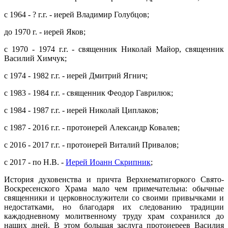
с 1964 - ? г.г. - иерей Владимир Голубцов;
до 1970 г. - иерей Яков;
с 1970 - 1974 г.г. - священник Николай Майор, священник
Василий Химчук;
с 1974 - 1982 г.г. - иерей Дмитрий Ягнич;
с 1983 - 1984 г.г. - священник Феодор Гаврилюк;
с 1984 - 1987 г.г. - иерей Николай Циплаков;
с 1987 - 2016 г.г. - протоиерей Александр Ковалев;
с 2016 - 2017 г.г. - протоиерей Виталий Привалов;
с 2017 - по Н.В. -
Иерей Иоанн Скрипник
;
История духовенства и причта Верхнематигоркого Свято-
Воскресенского Храма мало чем примечательна: обычные
священники и церковнослужители со своими привычками и
недостатками, но благодаря их следованию традиции
каждодневному молитвенному труду храм сохранился до
наших дней. В этом большая заслуга протоиереев Василия