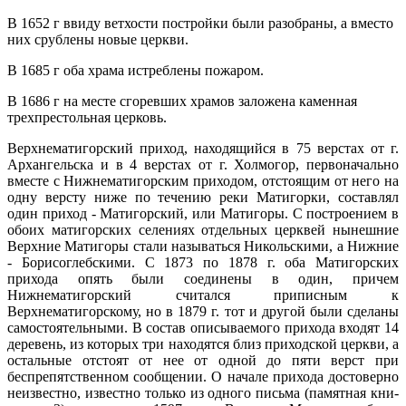
В 1652 г ввиду ветхости постройки были разобраны, а вместо
них срублены новые церкви.
В 1685 г оба храма истреблены пожаром.
В 1686 г на месте сгоревших храмов заложена каменная
трехпрестольная церковь.
Верхнематигорский приход, находящийся в 75 верстах от г.
Архангельска и в 4 верстах от г. Холмогор, первоначально
вместе с Нижнематигорским приходом, отстоящим от него на
одну версту ниже по течению реки Матигорки, составлял
один приход - Матигорский, или Матигоры. С построением в
обоих матигорских селениях отдельных церквей нынешние
Верхние Матигоры стали называться Никольскими, а Нижние
- Борисоглебскими. С 1873 по 1878 г. оба Матигорских
прихода опять были соединены в один, причем
Нижнематигорский считался приписным к
Верхнематигорскому, но в 1879 г. тот и другой были сделаны
самостоятельными. В состав описываемого прихода входят 14
деревень, из которых три находятся близ приходской церкви, а
остальные отстоят от нее от одной до пяти верст при
беспрепятственном сообщении. О начале прихода достоверно
неизвест­но, известно только из одного письма (памятная кни­