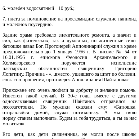
6. молебен водосвятный - 10 руб.;
7. плата за поминовение на проскомидии; служение панихид
и молебнов поусердию.
Здание храма требовало значительного ремонта, а значит и
сил, как физических, так и духовных, но жизненные силы
батюшке давал Бог. Протоиерей Апполинарий служил в храме
предположительно до 1 января 1956 г. В письме № 54 от
16.01.1956 г. епископа Феодосия Архангельского и
Холмогорского поручается исполнение
пастырских обязанностей священнику Григорию
Лопатину. Причина - «...вместо, ушедшего за штат по болезни,
согласно прошения, протоиерея Аполлинария Шайтанова».
Прихожане его очень любили за доброту и желание помочь.
Известен такой случай. В 30-е годы вместе с другими
односельчанами священник Шайтанов отправился на
лесозаготовки. Но мужики сказали ему: «Батюшка,
отправляйся домой, служи потихоньку. А мы твою
норму станем выполнять. Будем за тебя трудиться, а ты за нас
молиться».
Его дети, как дети священника, не могли после школы