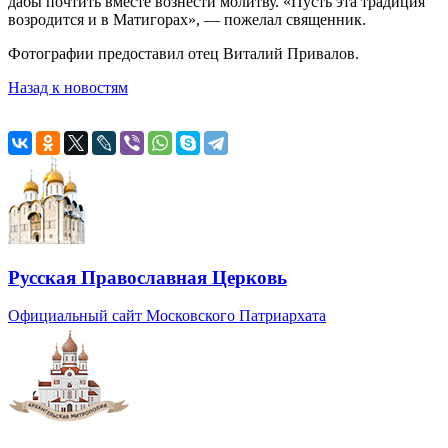
дабы почтить вместе вознести молитву. «Пусть эта традиция
возродится и в Матигорах», — пожелал священник.
Фотографии предоставил отец Виталий Привалов.
Назад к новостям
Русская Православная Церковь
Официальный сайт Московского Патриархата